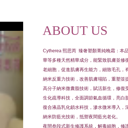
ABOUT US
Cytherea 熙思芮 臻奢塑顏菁純晚
華
等多種天然精華成分，能緊致肌膚並修
老細胞，促進肌膚再生能力，細致毛孔，
納米反重力技術，改善肌膚塌陷，重塑並
高分子納米微囊脂技術，賦活新生，修復
生化疏導科技，全面調節氣血循環，亮白
復合液晶乳化鎖水科技，滲水微米導入，
納米防藍光技術，抵禦夜間藍光老化。
夜間叁段式新生修護系統，解毒細胞，修