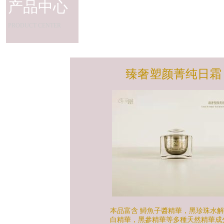
产品中心
PRODUCT CENTER
臻奢塑颜菁纯日霜
本
品富含 鱘魚子醬精華，黑珍珠水
白精華，黑參精華等多種天然精華成