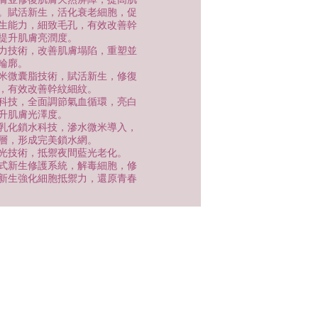
。賦活新生，活化衰老細胞，促
生能力，細致毛孔，有效改善幹
提升肌膚亮潤度。
力技術，改善肌膚塌陷，重塑並
輪廓。
米微囊脂技術，賦活新生，修復
，有效改善幹紋細紋。
科技，全面調節氣血循環，亮白
升肌膚光澤度。
乳化鎖水科技，滲水微米導入，
層，形成完美鎖水網。
光技術，抵禦夜間藍光老化。
式新生修護系統，解毒細胞，修
新生強化細胞抵禦力，還原青春