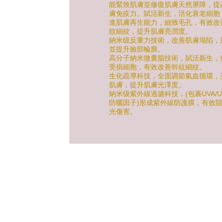
能緊致肌膚並修復肌膚天然屏障，提
膚免疫力。賦活新生，活化衰老細胞
進肌膚再生能力，細致毛孔，有效改
紋細紋，提升肌膚亮潤度。
納米级反重力技術，改善肌膚塌陷，
並提升臉部輪廓。
高分子納米微囊脂技術，賦活新生，
受損細胞，有效改善幹紋細紋。
生化疏導科技，全面調節氣血循環，
肌膚，提升肌膚光澤度。
納米级紫外線過濾科技，(包裹UVA/U
防曬因子)形成紫外線防護膜，有效
光傷害。