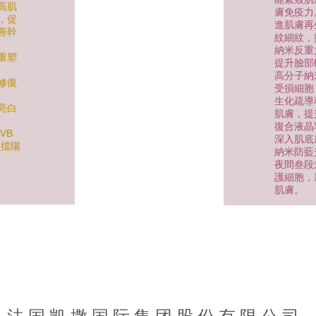
高肌
膚免疫力
，促
進肌膚再
善幹
紋細紋，
納米反重
重塑
提升臉部
高分子納
修復
受損細胞
生化疏導
亮白
肌膚，提
復合液晶
VB
深
入肌底
阻擋
陽
納米防藍
夜間叁段
護細胞，
肌膚。