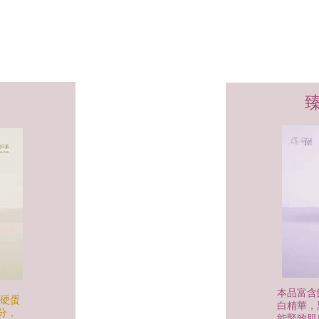
本品富含
解硬蛋
白精華，
分，
能緊致肌