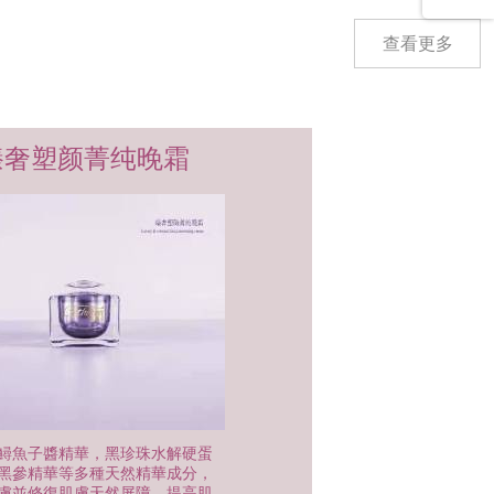
查看更多
臻奢塑颜
菁纯晚霜
鱘魚子醬精華，黑珍珠水解硬蛋
黑參精華等多種天然精華成分，
膚並修復肌膚天然屏障，提高肌